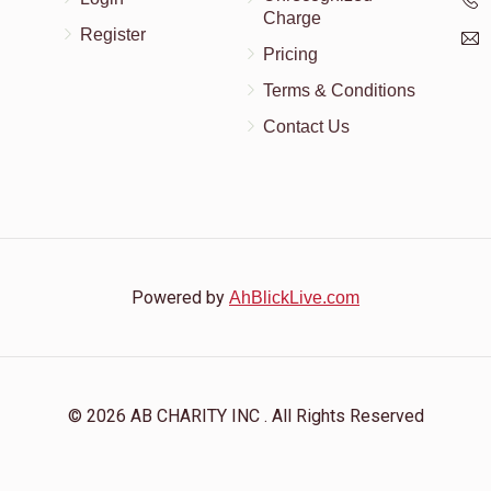
Donated
Goal
Donors
Charge
3818 קוד
Register
Pricing
בינעטה יהודה לייבוש
Terms & Conditions
Contact Us
$614
$1,850
4
Donated
Goal
Donors
דחבש אהרן שלום
Powered by
AhBlickLive.com
$410
$1,650
5
Donated
Goal
Donors
© 2026 AB CHARITY INC . All Rights Reserved
ווייס יצחק
$262
$1,850
5