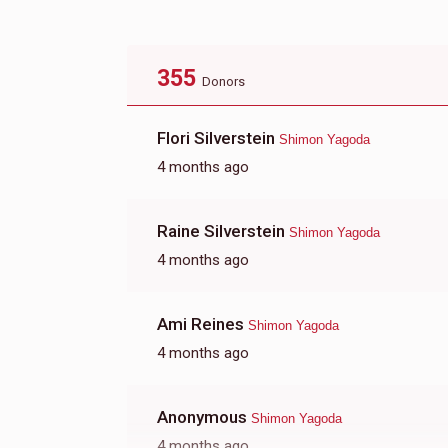
Donated
Goal
Donors
פריעדמאן שלום
355
Donors
$1,306
$2,000
20
Flori Silverstein
Shimon Yagoda
Donated
Goal
Donors
4 months ago
שמשון ליכטר
Raine Silverstein
Shimon Yagoda
4 months ago
$1,524
$1,650
16
Donated
Goal
Donors
Ami Reines
Shimon Yagoda
4 months ago
טויבער משה יוסף
Anonymous
Shimon Yagoda
$917
$1,850
21
4 months ago