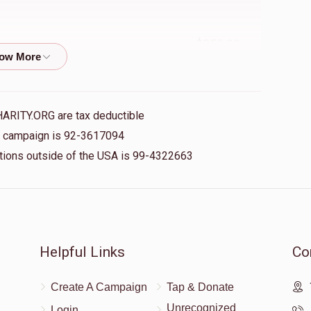
Donated
Goal
Donors
$250.00
יחיאל צבי וינבערגער
$1,311
$2,000
14
$360.00
Donated
Goal
Donors
HARITY.ORG are tax deductible
is campaign is 92-3617094
קוויטל משתה הי
אייזען ישכר בער
nations outside of the USA is 99-4322663
$980
$3,200
6
Donated
Goal
Donors
$36.00
Helpful Links
Co
ערבליך חיים מרדכי
$185.00
Create A Campaign
Tap & Donate
$556
$1,650
6
Unrecognized
Login