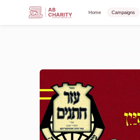
AB
Home
Campaigns
CHARITY
powerd by ahblicklive.com