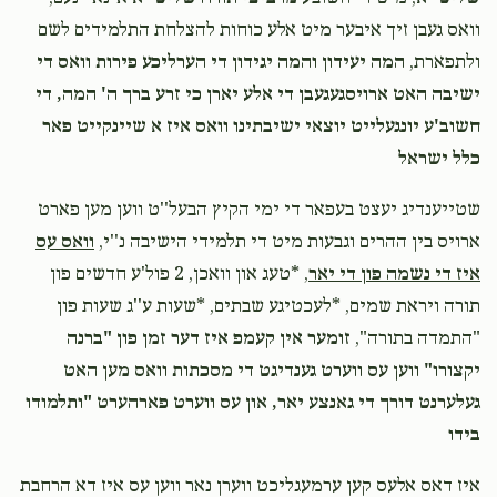
Donated
Goal
Donors
Naftali Engel
חיים הורוויץ ואחיו הערשל הורוויץ
וואס געבן זיך איבער מיט אלע כוחות להצלחת התלמידים לשם
$120.00
1 month ago
ולתפארת,
המה יעידון והמה יגידון די הערליכע פירות וואס די
שלום נח ראזענבלאט
ישיבה האט ארויסגעגעבן די אלע יארן כי זרע ברך ה' המה, די
חשוב'ע יונגעלייט יוצאי ישיבתינו וואס איז א שיינקייט פאר
כלל ישראל
40
$3,800
$3,127
Donated
Goal
Donors
‎‎שטייענדיג יעצט בעפאר די ימי הקיץ הבעל''ט ווען מען פארט
ארויס בין ההרים וגבעות מיט די תלמידי הישיבה נ''י,
וואס עס
איז די נשמה פון די יאר
, *טעג און וואכן, 2 פול'ע חדשים פון
חיים סענדר אמסעל
תורה ויראת שמים, *לעכטיגע שבתים, *שעות ע''ג שעות פון
"התמדה בתורה",
זומער אין קעמפ איז דער זמן פון "ברנה
$2,579
$2,400
45
יקצורו" ווען עס ווערט גענדיגט די מסכתות וואס מען האט
Donated
Goal
Donors
געלערנט דורך די גאנצע יאר, און עס ווערט פארהערט "ותלמודו
בידו
אליקום געציל אייזנבאך
איז דאס אלעס קען ערמעגליכט ווערן נאר ווען עס איז דא הרחבת