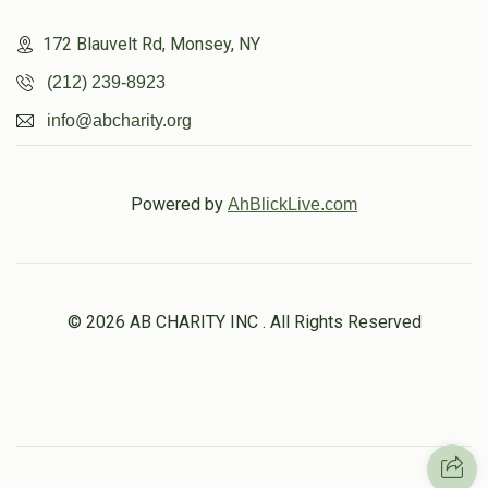
$1,834
$1,800
28
Donated
Goal
Donors
172 Blauvelt Rd, Monsey, NY
(212) 239-8923
info@abcharity.org
יוסף יהושע פריעדמאן
$1,917
$2,400
27
Powered by
AhBlickLive.com
Donated
Goal
Donors
ליפא כץ   
© 2026 AB CHARITY INC . All Rights Reserved
$2,062
$1,500
25
Donated
Goal
Donors