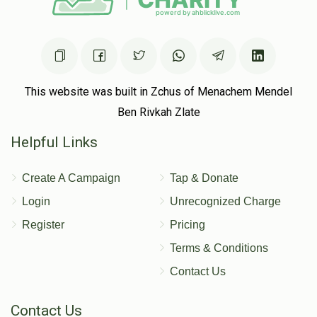
פינחס  באבאד
$1,582
$1,500
35
This website was built in Zchus of Menachem Mendel
Donated
Goal
Donors
Ben Rivkah Zlate
Helpful Links
משה פעלדמאן   
Create A Campaign
Tap & Donate
Login
Unrecognized Charge
$1,403
$1,500
36
Register
Pricing
Donated
Goal
Donors
Terms & Conditions
Contact Us
משולם זושא גאלדשטיין
Contact Us