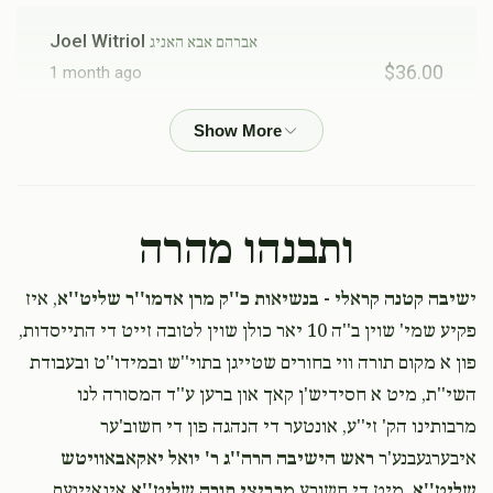
דוד בערגער
Joel Witriol
אברהם אבא האניג
$36.00
1 month ago
$5,300
$5,000
73
Donated
Goal
Donors
Yisroel Kleinman
משה ארי' הורוויץ
$360.00
1 month ago
שמואל וויינשטאק
ותבנהו מהרה
Anonymous
$52.00
1 month ago
$3,780
$7,200
52
י
שיבה קטנה קראלי - בנשיאות כ''ק מרן אדמו''ר שליט''א
, איז
Donated
Goal
Donors
פקיע שמי' שוין ב''ה 10 יאר כולן שוין לטובה זייט די התייסדות,
AA Public Adjuster Deutsch
שמואל וויינשטאק
פון א מקום תורה ווי בחורים שטייגן בתוי''ש ובמידו''ט ובעבודת
$72.00
1 month ago
השי''ת, מיט א חסידיש'ן קאך און ברען ע''ד המסורה לנו
אברהם קליינמאן
פאר הבחור החשוב שמואל קע‘‘ה. און הרה‘‘ח המפורסם ר‘
מרבותינו הק' זי''ע, אונטער די הנהגה פון די חשוב'ער
יחזקאל
איבערגעבנע'ר
ראש הישיבה הרה''ג ר' יואל יאקאבאוויטש
$6,000
$6,000
20
שליט''א
, מיט די חשובע
מרביצי תורה שליט''א
אינאיינעם,