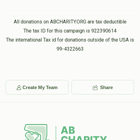
יושע לייב קאהן
All donations on ABCHARITY.ORG are tax deductible
$3,164
$3,500
24
The tax ID for this campaign is 922390614
Donated
Goal
Donors
The international Tax id for donations outside of the USA is
99-4322663
משה לעבאוויטש
$1,743
$1,500
36
Donated
Goal
Donors
Create My Team
Share
אביגדור דאנציגער
$1,872
$1,500
33
Donated
Goal
Donors