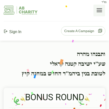
בס"ד
AB
CHARITY
powerd by ahblicklive.com
Create A Campaign
Sign In
ותבנהו מהרה
שע''י ישיבה קטנה קראלי
לטובת בנין ביהמ''ד החדש במחנה קיץ
BONUS ROUND