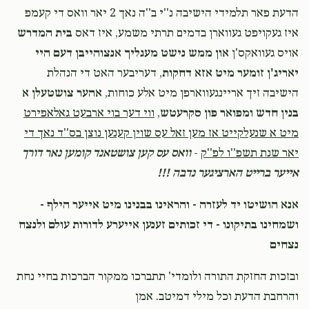
הדעת פאר תלמידי הישיבה נ''י ב''ה נאך 2 יאר וואס די קעמפ
$1,752
$1,500
47
איז געקויפט געווארן בדמים תרתי משמע, איז דאס
בית המדרש
Donated
Goal
Donors
אויס געוואקס'ן
און ממש נישט מעגליך אנצוהייבן דעם היי
יאריג'ן זומער מיט אזא דחקות
, דעריבער האט די הנהלת
יעקב סאפיר
הישיבה זיך אריינגעווארפן מיט אלע כוחות,
אהער צושטעלן א
בנין חדש ומפואר פון סקרעטש
,
ווי דער בוי ארבעט גאלאפירט
41
$2,400
$2,000
מיט א שנעלקייט אז מען זאל עס שוין קענען נוצן בס''ד נאך די
Donated
Goal
Donors
יאר שנת תשפ''ו לפ''ק
-
וואס עס קען צושטאנד קומען נאר דורך
אייער ברייט הארציגער נדבה !!!
אנא הושיטו יד לעזרה - והראינו בבנינו מיט אייער הילף -
שמואל אייזיק רוטנער
ושמחינו בתיקונו - די זכותים זענען אייערע לדורות עולם ולנצח
נצחים
$2,000
$1,800
35
Donated
Goal
Donors
ובזכות החזקת התורה ולומדי' תתברכו ממקור הברכות בחיי נחת
והרחבת הדעת וכל מילי דמיטב. אמן