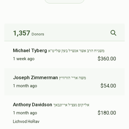
$14,300
$14,000
81
Donated
Goal
Donors
1,357
Donors
הערשל פרידמאן
Michael Tyberg
משגיח הרב אשר אנשיל בעק שליט"א
$360.00
1 week ago
$8,223
$7,200
81
Donated
Goal
Donors
Joseph Zimmerman
משה ארי' הורוויץ
$54.00
1 month ago
משה ארי' הורוויץ
Anthony Davidson
אליקום געציל אייזנבאך
$6,165
$5,000
72
$180.00
1 month ago
Donated
Goal
Donors
Lichvod HoRav