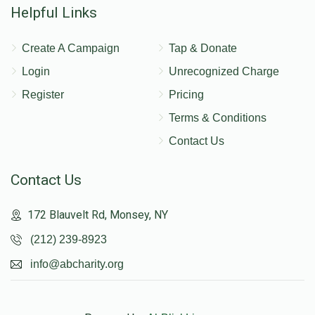
מרדכי קאליש
Helpful Links
Create A Campaign
Tap & Donate
$493
$500
13
Donated
Goal
Donors
Login
Unrecognized Charge
Register
Pricing
Terms & Conditions
יצחק גאטליעב
Contact Us
$775
$1,000
9
Contact Us
Donated
Goal
Donors
172 Blauvelt Rd, Monsey, NY
(212) 239-8923
שלום ביגעלאייעזן
info@abcharity.org
$382
$500
12
Donated
Goal
Donors