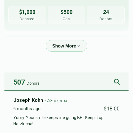
$1,000
$500
24
Donated
Goal
Donors
יעקב אילאוויטש
$1,011
$1,000
23
Donated
Goal
Donors
507
Donors
שמעון איילבוים
Joseph Kohn
בנימין מיללער
$18.00
6 months ago
$897
$500
24
Yumy. Your smile keeps me going BH . Keep it up.
Donated
Goal
Donors
Hatzlucha!