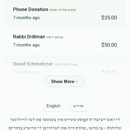
יעקב יוסף פעלדמאן
Phone Donation
שלום אליהו אשלג
$35.00
7 months ago
$1,267
$500
18
Donated
Goal
Donors
Rabbi Drillman
מנחם יוסט
$50.00
7 months ago
ישראל פייג
David Schmelczer
משה גאטדינער
$18.00
7 months ago
$638
$500
23
Donated
Goal
Donors
הערשי לייכטער
ישראל נחמן לייכטער
$18.00
7 months ago
יחיאל ראזענבלום
English
אידיש
פאר מיין חשובע נעפיו
די ראש־ישיבה’ס קאַסע שטייט אין צענטער פון דער הייליגער
$512
$500
19
Phone Donation
אהרן האניג
שליחות — צו בויען, מחזק זיין און דערהייבן די טייערע בחורים
Donated
Goal
Donors