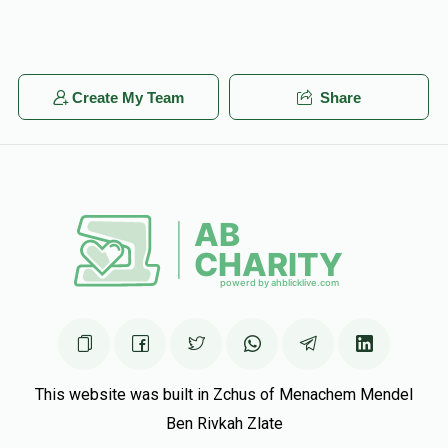
$558
$500
14
Donated
Goal
Donors
Create My Team
Share
ראובן לעפקאוויטש
$506
$500
13
Donated
Goal
Donors
דוד שלמה ווייזער
$392
$500
14
Donated
Goal
Donors
This website was built in Zchus of Menachem Mendel
Ben Rivkah Zlate