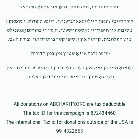
$10.00
7 months ago
בתורה וחסידות, מיט חיות, ברען און אמת’ן געשמאַק.
דורך היימישע און הייליגע פארברענגען, רייכע סעודות, געשמאקע
יעקב יוסף מארגערעטען
Zisha Katz
יעקב ישראל איגר
מסיבות און חינוך'דיגע אַקטיוויטעטן, ווערן די בחורים אָנגעפילט
$50.00
7 months ago
מיט התלהבות, קדושה און אַ טיפן קשר צו תורה און עבודת השם.
$550
$500
15
I
Donated
Goal
Donors
יעדער נדבה איז אַ שטיין אין בנין הדורות.
Phone Donation
צבי ניסן
נעמט אַ הייליגן טייל אין דער התעלות פון די טייערע בחורים — און
$5.00
7 months ago
משה הלפרין
ווערט אַ שותף אין זייער רוחניות’דיגן הצלחה.
$514
$500
15
Donated
Goal
Donors
All donations on ABCHARITY.ORG are tax deductible
The tax ID for this campaign is 872434460
The international Tax id for donations outside of the USA is
יעקב שבח ראזענבלום
99-4322663