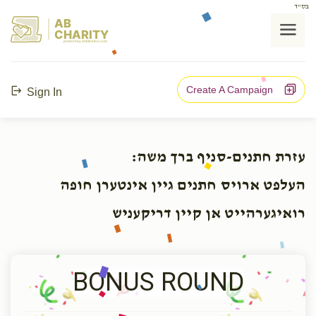
בס"ד
AB
CHARITY
powerd by ahblicklive.com
Create A Campaign
Sign In
עזרת חתנים-סניף ברך משה:
העלפט ארויס חתנים גיין אינטערן חופה
רואיגערהייט אן קיין דריקעניש
BONUS ROUND