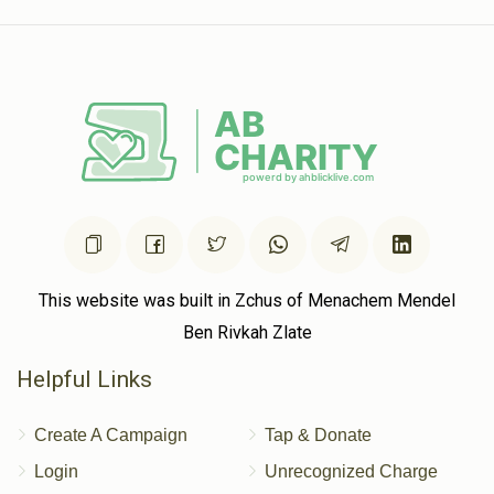
Donated
Goal
Donors
$25.00
1 year ago
דוד טעללער
$1,915
$1,000
28
Donated
Goal
Donors
משה הערש בערנאטה
This website was built in Zchus of Menachem Mendel
Ben Rivkah Zlate
$2,022
$2,000
26
Helpful Links
Donated
Goal
Donors
Create A Campaign
Tap & Donate
יואל מאסרי
Login
Unrecognized Charge