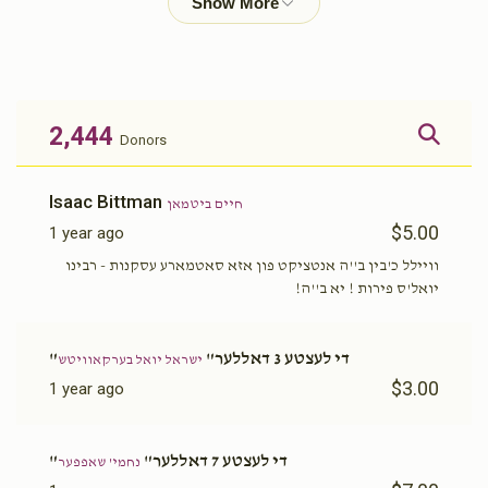
$1,603
$2,000
38
Donated
Goal
Donors
2,444
Donors
אשר לעמיל  שעהר
Isaac Bittman
חיים ביטמאן
$5.00
1 year ago
$1,363
$1,000
39
Donated
Goal
Donors
וויילל כ'בין ב''ה אנטציקט פון אזא סאטמארע עסקנות - רבינו
יואל'ס פירות ! יא ב''ה!
נפתלי הירצקא כהנא
"די לעצטע 3 דאללער"
ישראל יואל בערקאוויטש
$3.00
1 year ago
$1,507
$1,500
37
Donated
Goal
Donors
"די לעצטע 7 דאללער"
נחמי' שאפפער