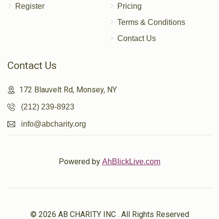
Register
Pricing
$1,800
$1,800
27
Terms & Conditions
Donated
Goal
Donors
Contact Us
Contact Us
דוד רובין
172 Blauvelt Rd, Monsey, NY
$1,628
$1,800
28
(212) 239-8923
Donated
Goal
Donors
info@abcharity.org
דוד האפפמאן
Powered by
AhBlickLive.com
$1,352
$1,350
30
Donated
Goal
Donors
© 2026 AB CHARITY INC . All Rights Reserved