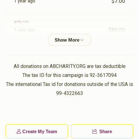
$7.00
1 year ago
יואל ברוך וויינבערגער
דוד גליק
$80.00
1 year ago
$1,413
$1,500
37
Donated
Goal
Donors
הערש אלימלך אקערמאן
$18.00
1 year ago
יושע פריינד
All donations on ABCHARITY.ORG are tax deductible
The tax ID for this campaign is 92-3617094
זאב ארי' הכהן ווייס
$1,903
$2,000
31
The international Tax id for donations outside of the USA is
$90.00
1 year ago
Donated
Goal
Donors
99-4322663
דוד האפפמאן
 אליעזר זוסמאן קליין
$1.00
1 year ago
Create My Team
Share
$1,298
$1,350
35
משולם זוסיא דייטש